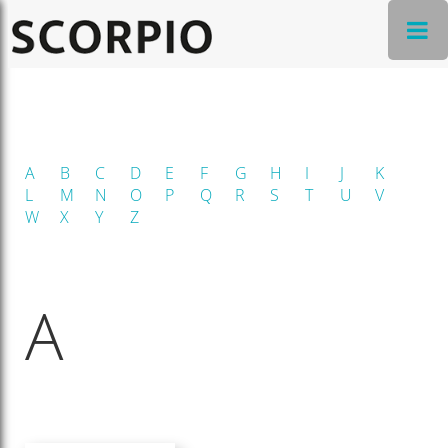
A
B
C
D
E
F
G
H
I
J
K
L
M
N
O
P
Q
R
S
T
U
V
W
X
Y
Z
A