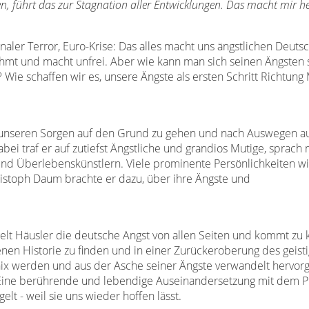
eben, führt das zur Stagnation aller Entwicklungen. Das macht mir h
ler Terror, Euro-Krise: Das alles macht uns ängstlichen Deutsc
 lähmt und macht unfrei. Aber wie kann man sich seinen Ängsten 
 Wie schaffen wir es, unsere Ängste als ersten Schritt Richtung
m unseren Sorgen auf den Grund zu gehen und nach Auswegen a
i traf er auf zutiefst Ängstliche und grandios Mutige, sprach mi
und Überlebenskünstlern. Viele prominente Persönlichkeiten wi
istoph Daum brachte er dazu, über ihre Ängste und
t Häusler die deutsche Angst von allen Seiten und kommt zu 
enen Historie zu finden und in einer Zurückeroberung des geisti
nix werden und aus der Asche seiner Ängste verwandelt hervorg
. Eine berührende und lebendige Auseinandersetzung mit dem
elt - weil sie uns wieder hoffen lässt.