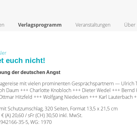
en
Verlagsprogramm
Veranstaltungen
Über 
ler
t euch nicht!
ibung der deutschen Angst
agereise mit vielen prominenten Gesprächspartnern — Ulrich 
oph Daum +++ Charlotte Knobloch +++ Dieter Wedel +++ Bernd
Ottmar Hitzfeld +++ Wolfgang Niedecken +++ Karl Lauterbach +
mit Schutzumschlag, 320 Seiten, Format 13,5 x 21,5 cm
/ € (A) 20,60 / sFr (CH) 30,50 inkl. MwSt.
-942166-35-5, WG: 1970