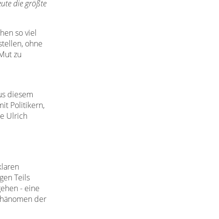
eute die größte
hen so viel
stellen, ohne
 Mut zu
us diesem
t Politikern,
e Ulrich
klaren
gen Teils
ehen - eine
 Phänomen der