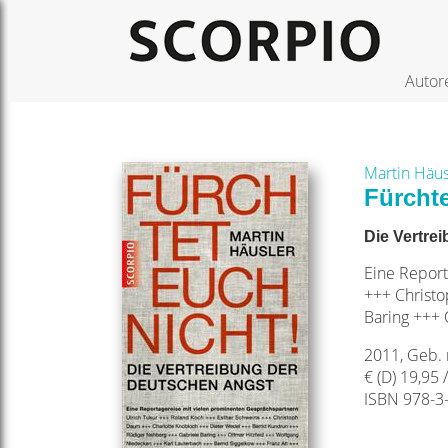
Autor
Martin Häus
Fürchte
Die Vertre
Eine Report
+++ Christ
Baring +++ 
2011, Geb. 
€ (D) 19,95 
ISBN 978-3