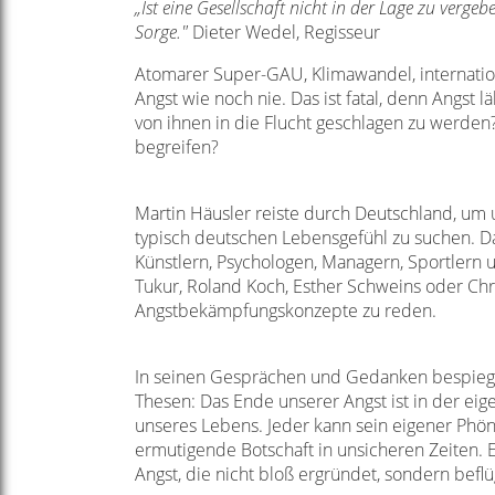
„Ist eine Gesellschaft nicht in der Lage zu verg
Sorge."
Dieter Wedel, Regisseur
Atomarer Super-GAU, Klimawandel, internationa
Angst wie noch nie. Das ist fatal, denn Angst
von ihnen in die Flucht geschlagen zu werden?
begreifen?
Martin Häusler reiste durch Deutschland, u
typisch deutschen Lebensgefühl zu suchen. Dabe
Künstlern, Psychologen, Managern, Sportlern 
Tukur, Roland Koch, Esther Schweins oder Chr
Angstbekämpfungskonzepte zu reden.
In seinen Gesprächen und Gedanken bespiegel
Thesen: Das Ende unserer Angst ist in der eig
unseres Lebens. Jeder kann sein eigener Phö
ermutigende Botschaft in unsicheren Zeiten
Angst, die nicht bloß ergründet, sondern beflüg