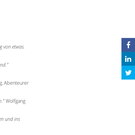
ng von etwas.
ind."
, Abenteurer
n."
Wolfgang
en und ins