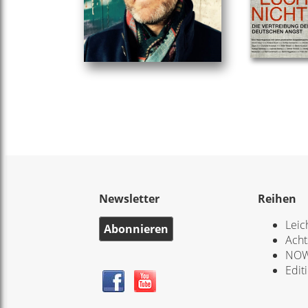
Newsletter
Reihen
Leic
Abonnieren
Acht
NOW
Edit