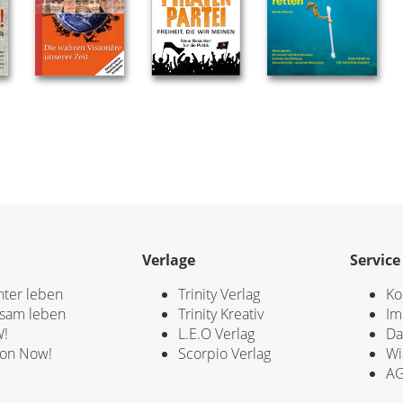
Verlage
Service
hter leben
Trinity Verlag
Ko
sam leben
Trinity Kreativ
Im
!
L.E.O Verlag
Da
ion Now!
Scorpio Verlag
Wi
A