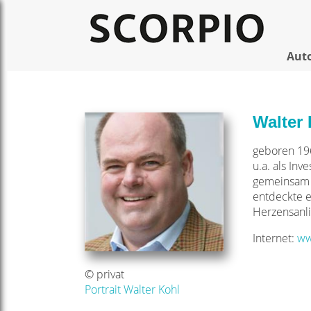
Aut
Walter
geboren 196
u.a. als In
gemeinsam m
entdeckte e
Herzensanl
Internet:
ww
© privat
Portrait Walter Kohl