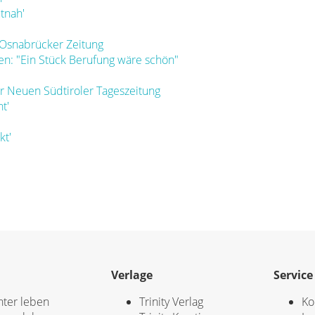
tnah'
 Osnabrücker Zeitung
en: "Ein Stück Berufung wäre schön"
r Neuen Südtiroler Tageszeitung
t'
kt'
Verlage
Service
hter leben
Trinity Verlag
Ko