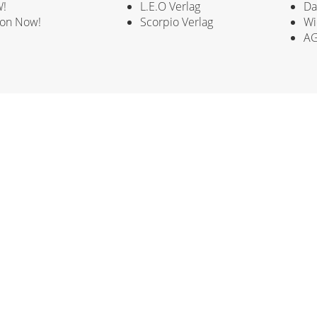
!
L.E.O Verlag
Da
ion Now!
Scorpio Verlag
Wi
A