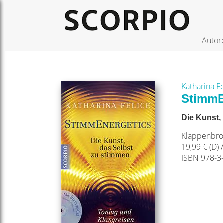
Autor
Katharina Fe
StimmE
Die Kunst,
Klappenbros
19,99 € (D) /
ISBN 978-3