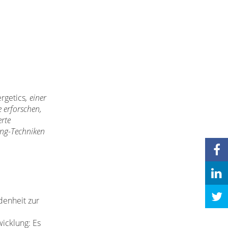
rgetics
, einer
 erforschen,
erte
ning-Techniken
denheit zur
icklung: Es