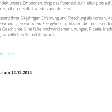
delt unsere Emotionen, birgt das Potenzial zur Heilung bis auf
seres höheren Selbst wiederzuentdecken.
 Essenz ihrer 30-jährigen Erfahrung und Forschung als Körper-, 
ie Grundlagen von
StimmEnergetics
ein, skizziert die umfassende
ne Geschichte. Eine Fülle hochwirksamer Übungen, Rituale, Med
anzheitlichen Selbsthilfepraxis.
tics.de
el
am 12.12.2014