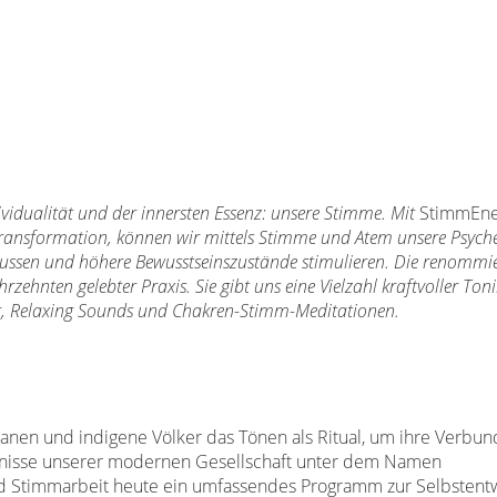
dividualität und der innersten Essenz: unsere Stimme. Mit
StimmEne
ransformation, können wir mittels Stimme und Atem unsere Psyche
flussen und höhere Bewusstseinszustände stimulieren. Die renommi
rzehnten gelebter Praxis. Sie gibt uns eine Vielzahl kraftvoller To
g, Relaxing Sounds und Chakren-Stimm-Meditationen.
en und indigene Völker das Tönen als Ritual, um ihre Verbun
fnisse unserer modernen Gesellschaft unter dem Namen
und Stimmarbeit heute ein umfassendes Programm zur Selbstentw