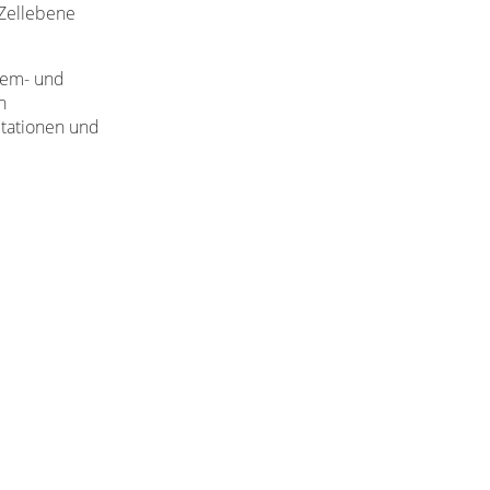
 Zellebene
Atem- und
n
itationen und