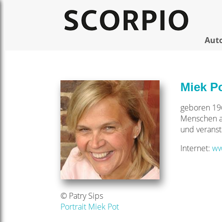
Aut
Miek P
geboren 196
Menschen au
und veranst
Internet:
ww
© Patry Sips
Portrait Miek Pot