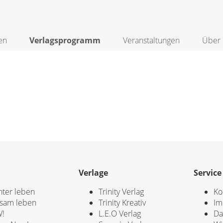
en
Verlagsprogramm
Veranstaltungen
Über 
Verlage
Service
hter leben
Trinity Verlag
Ko
sam leben
Trinity Kreativ
Im
!
L.E.O Verlag
Da