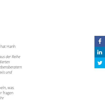
Nhat Hanh
aus der Reihe
ierten
Lebensberatern
axis und
beln, was
ir fragen
ehr