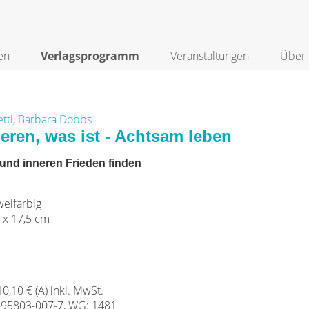
en
Verlagsprogramm
Veranstaltungen
Über 
tti
,
Barbara Dobbs
eren, was ist - Achtsam leben
und inneren Frieden finden
weifarbig
 x 17,5 cm
 10,10 € (A) inkl. MwSt.
-95803-007-7, WG: 1481