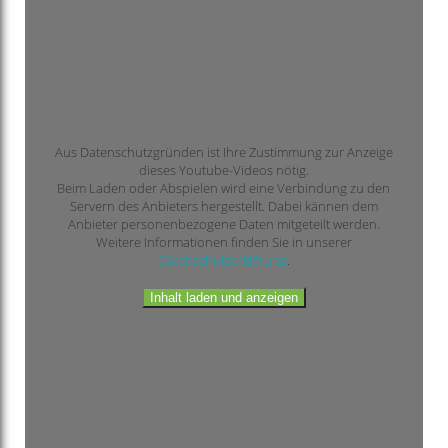
Aus Datenschutzgründen ist Ihre Zustimmung zur Anzeige
dieses Youtube-Videos nötig.
Beim Laden oder Abspielen wird eine Verbindung zu den
Servern des Anbieters hergestellt. Dabei kännen dem
Anbieter personenbezogene Daten mitgeteilt werden.
Weitere Informationen finden Sie in unserer
Datenschutzerklärung
.
Inhalt laden und anzeigen