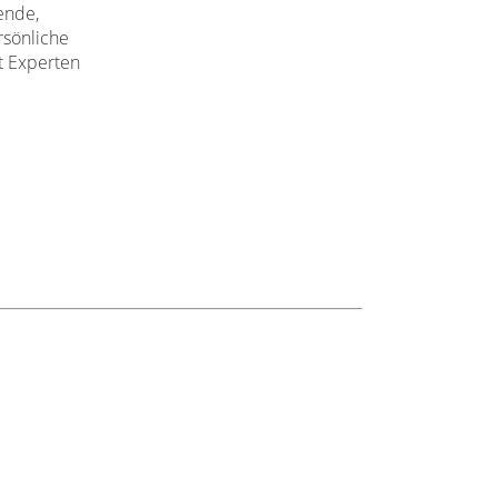
ende,
rsönliche
t Experten