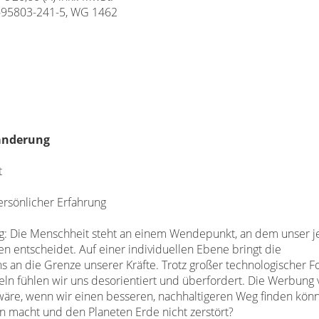
-95803-241-5, WG 1462
ränderung
t
ersönlicher Erfahrung
nig: Die Menschheit steht an einem
Wendepunkt, an dem unser je
en entscheidet. Auf einer individuellen Ebene bringt die
s an die Grenze unserer Kräfte. Trotz großer
technologischer Fo
teln
fühlen wir uns desorientiert und überfordert. Die Werbung 
äre, wenn wir einen besseren, nachhaltigeren
Weg finden könn
en
macht und den Planeten Erde nicht zerstört?