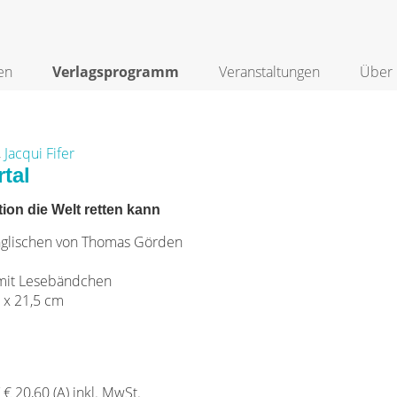
en
Verlagsprogramm
Veranstaltungen
Über 
,
Jacqui Fifer
tal
ion die Welt retten kann
glischen von Thomas Görden
it Lesebändchen
 x 21,5 cm
/ € 20,60 (A) inkl. MwSt.