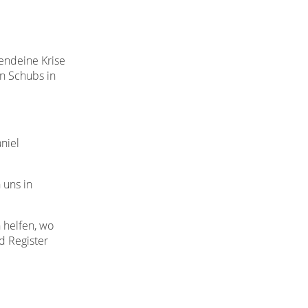
gendeine Krise
en Schubs in
niel
 uns in
 helfen, wo
d Register