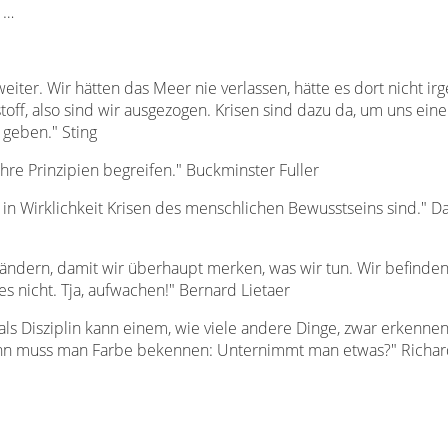
 …
eiter. Wir hätten das Meer nie verlassen, hätte es dort nicht ir
off, also sind wir ausgezogen. Krisen sind dazu da, um uns ein
 geben." Sting
ihre Prinzipien begreifen." Buckminster Fuller
in Wirklichkeit Krisen des menschlichen Bewusstseins sind." Da
erändern, damit wir überhaupt merken, was wir tun. Wir befinden
s nicht. Tja, aufwachen!" Bernard Lietaer
 als Disziplin kann einem, wie viele andere Dinge, zwar erkennen
ann muss man Farbe bekennen: Unternimmt man etwas?" Richar