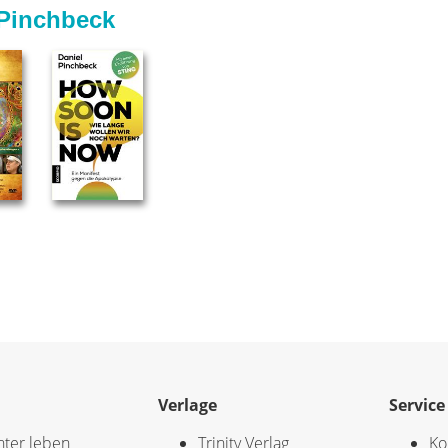
 Pinchbeck
Verlage
Service
hter leben
Trinity Verlag
Ko