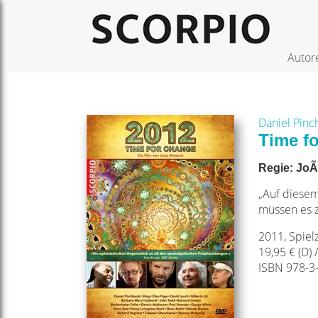
Autor
Daniel Pin
Time f
Regie: Jo
„Auf diesem
müssen es z
2011, Spielz
19,95 € (D) 
ISBN 978-3