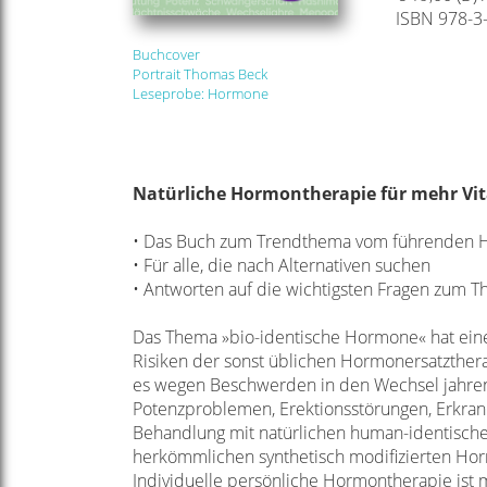
ISBN 978-3
Buchcover
Portrait Thomas Beck
Leseprobe: Hormone
Natürliche Hormontherapie
für mehr Vit
• Das Buch zum Trendthema vom führenden
• Für alle, die nach Alternativen suchen
• Antworten auf die wichtigsten Fragen zum 
Das Thema »bio-identische Hormone« hat e
Risiken der sonst üblichen
Hormonersatzthera
es wegen Beschwerden in den Wechsel jahre
Potenzproblemen,
Erektionsstörungen, Erkra
Behandlung mit natürlichen human-identisc
herkömmlichen synthetisch
modifizierten Ho
Individuelle persönliche Hormontherapie ist