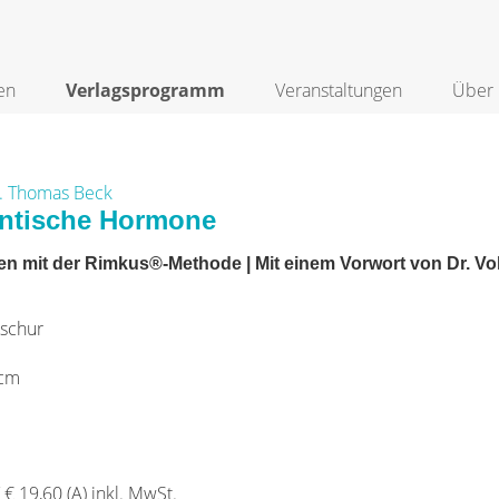
en
Verlagsprogramm
Veranstaltungen
Über 
d. Thomas Beck
entische Hormone
en mit der Rimkus®-Methode | Mit einem Vorwort von Dr. V
schur
 cm
/ € 19,60 (A) inkl. MwSt.