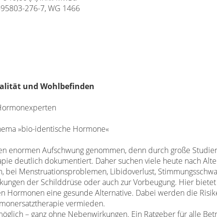
-95803-276-7, WG 1466
alität
und Wohlbefinden
 Hormonexperten
Thema
»bio-identische Hormone«
inen enormen Aufschwung genommen,
denn durch große Studie
pie deutlich dokumentiert. Daher suchen viele heute nach
Alte
n, bei Menstruationsproblemen,
Libidoverlust, Stimmungsschw
nkungen der Schilddrüse oder auch zur Vorbeugung.
Hier bietet
hen Hormonen eine
gesunde Alternative. Dabei werden die Risik
rmonersatztherapie vermieden.
 möglich – ganz ohne Nebenwirkungen.
Ein Ratgeber für alle Be