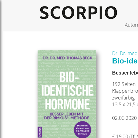
Autor
Dr. Dr. me
Bio-id
Besser leb
192 Seiten
Klappenbro
zweifarbig
13,5 x 21,5
02.06.2020
€ 19,00 (D) 