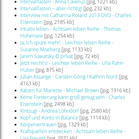
Intervallfasten - Anna Cavelius
[jpg, 1221 kb]
Intervallfasten – aber richtig!
[jpg, 232 kb]
Interview mit Catharina Roland 2013 DVD - Charles
Eisenstein
[jpg, 2185 kb]
Intuitiv leben - Achtsam leben Reihe - Thomas
Hohensee
[jpg, 1254 kb]
Ja, ich spüre mehr! - Leichter leben Reihe -
Susanne Moeberg
[jpg, 1133 kb]
Jarem Sawatsky © privat
[jpg, 72 kb]
Jetzt reicht's! - Leichter leben Reihe - Ulla Rahn-
Huber
[jpg, 875 kb]
Julian Assange - Carsten Görig / Kathrin Nord
[jpg,
4163 kb]
Katzen für Mariette - Michael Brown
[jpg, 1916 kb]
Keine Forderung kann groß genug sein - Charles
Eisenstein
[jpg, 2498 kb]
Kintsugi - Andrea Löhndorf
[jpg, 2580 kb]
Kopf und Konto in Balance
[jpg, 1114 kb]
Körpervertrauen
[jpg, 1329 kb]
Kraftquellen entdecken - Achtsam leben Reihe -
Lisa Freund
[jpg, 2971 kb]