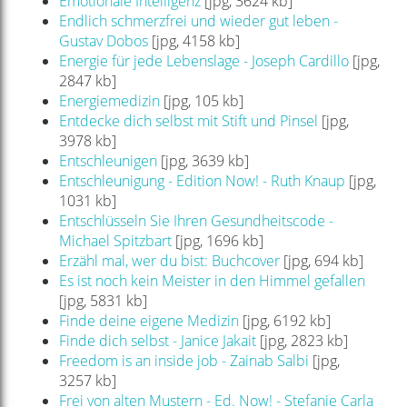
Emotionale Intelligenz
[jpg, 3624 kb]
Endlich schmerzfrei und wieder gut leben -
Gustav Dobos
[jpg, 4158 kb]
Energie für jede Lebenslage - Joseph Cardillo
[jpg,
2847 kb]
Energiemedizin
[jpg, 105 kb]
Entdecke dich selbst mit Stift und Pinsel
[jpg,
3978 kb]
Entschleunigen
[jpg, 3639 kb]
Entschleunigung - Edition Now! - Ruth Knaup
[jpg,
1031 kb]
Entschlüsseln Sie Ihren Gesundheitscode -
Michael Spitzbart
[jpg, 1696 kb]
Erzähl mal, wer du bist: Buchcover
[jpg, 694 kb]
Es ist noch kein Meister in den Himmel gefallen
[jpg, 5831 kb]
Finde deine eigene Medizin
[jpg, 6192 kb]
Finde dich selbst - Janice Jakait
[jpg, 2823 kb]
Freedom is an inside job - Zainab Salbi
[jpg,
3257 kb]
Frei von alten Mustern - Ed. Now! - Stefanie Carla