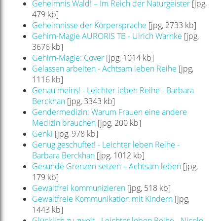
Geheimnis Wald! – Im Reich der Naturgeister
[jpg,
479 kb]
Geheimnisse der Körpersprache
[jpg, 2733 kb]
Gehirn-Magie AURORIS TB - Ulrich Warnke
[jpg,
3676 kb]
Gehirn-Magie: Cover
[jpg, 1014 kb]
Gelassen arbeiten - Achtsam leben Reihe
[jpg,
1116 kb]
Genau meins! - Leichter leben Reihe - Barbara
Berckhan
[jpg, 3343 kb]
Gendermedizin: Warum Frauen eine andere
Medizin brauchen
[jpg, 200 kb]
Genki
[jpg, 978 kb]
Genug geschuftet! - Leichter leben Reihe -
Barbara Berckhan
[jpg, 1012 kb]
Gesunde Grenzen setzen – Achtsam leben
[jpg,
179 kb]
Gewaltfrei kommunizieren
[jpg, 518 kb]
Gewaltfreie Kommunikation mit Kindern
[jpg,
1443 kb]
Glücklich zu zweit - Leichter leben Reihe - Nicole