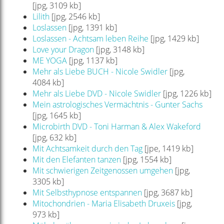
[jpg, 3109 kb]
Lilith
[jpg, 2546 kb]
Loslassen
[jpg, 1391 kb]
Loslassen - Achtsam leben Reihe
[jpg, 1429 kb]
Love your Dragon
[jpg, 3148 kb]
ME YOGA
[jpg, 1137 kb]
Mehr als Liebe BUCH - Nicole Swidler
[jpg,
4084 kb]
Mehr als Liebe DVD - Nicole Swidler
[jpg, 1226 kb]
Mein astrologisches Vermächtnis - Gunter Sachs
[jpg, 1645 kb]
Microbirth DVD - Toni Harman & Alex Wakeford
[jpg, 632 kb]
Mit Achtsamkeit durch den Tag
[jpe, 1419 kb]
Mit den Elefanten tanzen
[jpg, 1554 kb]
Mit schwierigen Zeitgenossen umgehen
[jpg,
3305 kb]
Mit Selbsthypnose entspannen
[jpg, 3687 kb]
Mitochondrien - Maria Elisabeth Druxeis
[jpg,
973 kb]