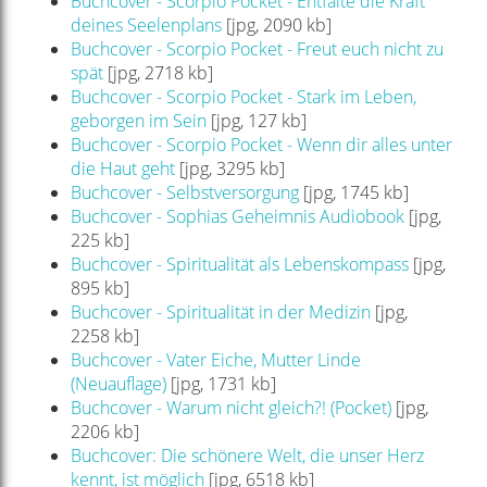
Buchcover - Scorpio Pocket - Entfalte die Kraft
deines Seelenplans
[jpg, 2090 kb]
Buchcover - Scorpio Pocket - Freut euch nicht zu
spät
[jpg, 2718 kb]
Buchcover - Scorpio Pocket - Stark im Leben,
geborgen im Sein
[jpg, 127 kb]
Buchcover - Scorpio Pocket - Wenn dir alles unter
die Haut geht
[jpg, 3295 kb]
Buchcover - Selbstversorgung
[jpg, 1745 kb]
Buchcover - Sophias Geheimnis Audiobook
[jpg,
225 kb]
Buchcover - Spiritualität als Lebenskompass
[jpg,
895 kb]
Buchcover - Spiritualität in der Medizin
[jpg,
2258 kb]
Buchcover - Vater Eiche, Mutter Linde
(Neuauflage)
[jpg, 1731 kb]
Buchcover - Warum nicht gleich?! (Pocket)
[jpg,
2206 kb]
Buchcover: Die schönere Welt, die unser Herz
kennt, ist möglich
[jpg, 6518 kb]