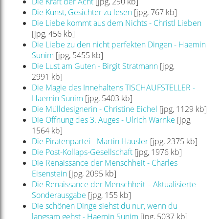
Die Kraft der Acht
[jpg, 290 kb]
Die Kunst, Gesichter zu lesen
[jpg, 767 kb]
Die Liebe kommt aus dem Nichts - Christl Lieben
[jpg, 456 kb]
Die Liebe zu den nicht perfekten Dingen - Haemin
Sunim
[jpg, 5455 kb]
Die Lust am Guten - Birgit Stratmann
[jpg,
2991 kb]
Die Magie des Innehaltens TISCHAUFSTELLER -
Haemin Sunim
[jpg, 5403 kb]
Die Mülldesignerin - Christine Eichel
[jpg, 1129 kb]
Die Öffnung des 3. Auges - Ulrich Warnke
[jpg,
1564 kb]
Die Piratenpartei - Martin Häusler
[jpg, 2375 kb]
Die Post-Kollaps-Gesellschaft
[jpg, 1976 kb]
Die Renaissance der Menschheit - Charles
Eisenstein
[jpg, 2095 kb]
Die Renaissance der Menschheit – Aktualisierte
Sonderausgabe
[jpg, 155 kb]
Die schönen Dinge siehst du nur, wenn du
langsam gehst - Haemin Sunim
[jpg, 5037 kb]