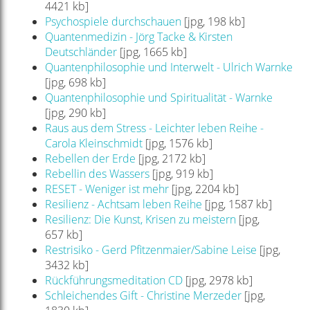
4421 kb]
Psychospiele durchschauen
[jpg, 198 kb]
Quantenmedizin - Jörg Tacke & Kirsten
Deutschländer
[jpg, 1665 kb]
Quantenphilosophie und Interwelt - Ulrich Warnke
[jpg, 698 kb]
Quantenphilosophie und Spiritualität - Warnke
[jpg, 290 kb]
Raus aus dem Stress - Leichter leben Reihe -
Carola Kleinschmidt
[jpg, 1576 kb]
Rebellen der Erde
[jpg, 2172 kb]
Rebellin des Wassers
[jpg, 919 kb]
RESET - Weniger ist mehr
[jpg, 2204 kb]
Resilienz - Achtsam leben Reihe
[jpg, 1587 kb]
Resilienz: Die Kunst, Krisen zu meistern
[jpg,
657 kb]
Restrisiko - Gerd Pfitzenmaier/Sabine Leise
[jpg,
3432 kb]
Rückführungsmeditation CD
[jpg, 2978 kb]
Schleichendes Gift - Christine Merzeder
[jpg,