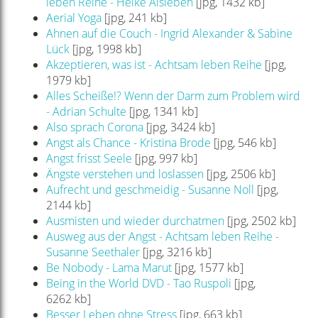
leben Reihe - Heike Alsleben
[jpg, 1432 kb]
Aerial Yoga
[jpg, 241 kb]
Ahnen auf die Couch - Ingrid Alexander & Sabine
Lück
[jpg, 1998 kb]
Akzeptieren, was ist - Achtsam leben Reihe
[jpg,
1979 kb]
Alles Scheiße!? Wenn der Darm zum Problem wird
- Adrian Schulte
[jpg, 1341 kb]
Also sprach Corona
[jpg, 3424 kb]
Angst als Chance - Kristina Brode
[jpg, 546 kb]
Angst frisst Seele
[jpg, 997 kb]
Ängste verstehen und loslassen
[jpg, 2506 kb]
Aufrecht und geschmeidig - Susanne Noll
[jpg,
2144 kb]
Ausmisten und wieder durchatmen
[jpg, 2502 kb]
Ausweg aus der Angst - Achtsam leben Reihe -
Susanne Seethaler
[jpg, 3216 kb]
Be Nobody - Lama Marut
[jpg, 1577 kb]
Being in the World DVD - Tao Ruspoli
[jpg,
6262 kb]
Besser Leben ohne Stress
[jpg, 663 kb]