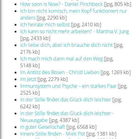
How soon is Now? - Daniel Pinchbeck
[jpg, 805 kb]
Ich bin nicht komisch, mein Kopf funktioniert nur
anders
[jpg, 2290 kb]
Ich heirate mich selbst
[jpg, 2410 kb]
Ich kann so nicht mehr arbeiten!! - Martina V. Jung
[jpg, 2433 kb]
Ich liebe dich, aber ich brauche dich nicht
[jpg,
2176 kb]
Ich mach mich dann mal auf den Weg
[jpg,
5148 kb]
Im Antlitz des Bösen - Christl Lieben
[jpg, 1269 kb]
Im Jetzt
[jpg, 2279 kb]
Immunsystem und Psyche – ein starkes Paar
[jpg,
2525 kb]
In der Stille findet das Glück dich leichter
[jpg,
6242 kb]
In der Stille findet das Glück dich leichter -
Neuausgabe
[jpg, 4387 kb]
In guter Gesellschaft
[jpg, 6568 kb]
Innere Stille finden - Miek Pot
[jpg, 1381 kb]