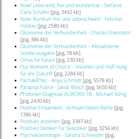
Now! Lebe wild, frei und wunderbar - Stefanie
Carla Schäfer
[jpg, 3492 kb]
Now! Rundum frei und unbeschwert - Felicitas
Holdau
[jpg, 2580 kb]
Ökonomie der Verbundenheit - Charles Eisenstein
[jpg, 386 kb]
Ökonomie der Verbundenheit – Aktualisierte
Sonderausgabe
[jpg, 78 kb]
Omas for future
[jpg, 230 kb]
Our Moment of Choice – Visionen und Hoff nung
für die Zukunft
[jpg, 2284 kb]
PachakÃºtec - Anya Schmidt
[jpg, 5578 kb]
Parapsychiatrie - Jakob Bösch
[jpg, 5650 kb]
Photonen-Diagnose AURORIS TB - Michael König
[jpg, 2430 kb]
Positive Einsamkeit - Achtsam leben Reihe
[jpg,
1386 kb]
Positives anziehen
[jpg, 3387 kb]
Positives Denken für Skeptiker
[jpg, 3256 kb]
Psychokosmologie - Sandra Schneider
[jpg,