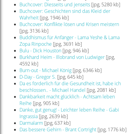
Buchcover: Diesseits und jenseits
[jpg, 5280 kb]
Buchcover: Geschichten sind das Kleid der
Wahrheit
[jpg, 1946 kb]
Buchcover: Konflikte lösen und Krisen meistern
[jpg, 3136 kb]
Buddhismus für Anfänger - Lama Yeshe & Lama
Zopa Rinpoche
[jpg, 3691 kb]
Bulu - Dick Houston
[jpg, 946 kb]
Burkhard Heim - Illobrand von Ludwiger
[jpg,
4592 kb]
Burn-out - Michael König
[jpg, 6346 kb]
D-Day - Gregor S.
[jpg, 645 kb]
Da es förderlich für die Gesundheit ist, habe ich
beschlossen.. - Michael Handel
[jpg, 2081 kb]
Dankbarkeit macht glücklich - Achtsam leben
Reihe
[jpg, 905 kb]
Danke, gut genug! - Leichter leben Reihe - Gabi
Ingrassia
[jpg, 2639 kb]
Darmalarm
[jpg, 637 kb]
Das bessere Gehirn - Brant Cortright
[jpg, 1776 kb]