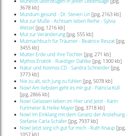
Mühelos überzeugen in jeder Lebenslage
[jpg,
3678 kb]
Mundum gesund - Dr. Steven Lin
[jpg, 2163 kb]
Mut zur Muße - Achtsam leben Reihe - Sylvia
Wetzel
[jpg, 1216 kb]
Mut zur Veränderung
[jpg, 555 kb]
Mutmachbuch für Träumer - Beatrice Reszat
[jpg,
3455 kb]
Mutter Erde und ihre Töchter
[jpg, 271 kb]
Mythos Eroktik - Ruediger Dahlke
[jpg, 1300 kb]
Natur und Kosmos CD - Sandra Schneider
[jpg,
3773 kb]
Nie zu alt, sich jung zu fühlen
[jpg, 5078 kb]
Now! Am liebsten geht es mir gut - Patricia Küll
[jpg, 2866 kb]
Now! Gelassen leben im Hier und Jetzt - Karin
Furtmeier & Heike Mayer
[jpg, 3718 kb]
Now! Im Einklang mit dem Gesetz der Anziehung -
Stefanie Carla Schäfer
[jpg, 7937 kb]
Now! Jetzt sorg ich gut für mich - Ruth Knaup
[jpg,
1057 kb]