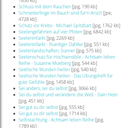
1830 kb]
Schluss mit dem Rauchen
[jpg, 190 kb]
Schmetterlinge im Bauch sind für'n Arsch
[jpe,
4728 kb]
Schutz vor Krebs - Michael Spitzbart
[jpg, 1762 kb]
Seelengefährten auf vier Pfoten
[jpg, 6842 kb]
Seeleninfarkt
[jpg, 2269 kb]
Seeleninfarkt - Ruediger Dahlke
[jpg, 551 kb]
Seelenlandschaften, Sünner
[jpg, 575 kb]
Seelenschutz für Hochsensible - Achtsam leben
Reihe - Susanne Moeberg
[jpg, 544 kb]
Seelische Wunden heilen
[jpg, 540 kb]
Seelische Wunden heilen - Das Übungsheft für
gute Gefühle
[jpg, 1458 kb]
Sei anders, sei du selbst
[jpg, 3066 kb]
Sei du selbst und verändere die Welt - Dain Heer
[jpg, 451 kb]
Sei gut zu dir selbst
[jpg, 555 kb]
Sei gut zu dir selbst
[jpg, 1714 kb]
Selbstachtung - Achtsam leben Reihe
[jpg,
1789 kb]