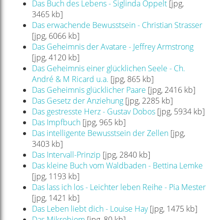
Das Buch des Lebens - Siglinda Oppelt
[jpg,
3465 kb]
Das erwachende Bewusstsein - Christian Strasser
[jpg, 6066 kb]
Das Geheimnis der Avatare - Jeffrey Armstrong
[jpg, 4120 kb]
Das Geheimnis einer glücklichen Seele - Ch.
André & M Ricard u.a.
[jpg, 865 kb]
Das Geheimnis glücklicher Paare
[jpg, 2416 kb]
Das Gesetz der Anziehung
[jpg, 2285 kb]
Das gestresste Herz - Gustav Dobos
[jpg, 5934 kb]
Das Impfbuch
[jpg, 965 kb]
Das intelligente Bewusstsein der Zellen
[jpg,
3403 kb]
Das Intervall-Prinzip
[jpg, 2840 kb]
Das kleine Buch vom Waldbaden - Bettina Lemke
[jpg, 1193 kb]
Das lass ich los - Leichter leben Reihe - Pia Mester
[jpg, 1421 kb]
Das Leben liebt dich - Louise Hay
[jpg, 1475 kb]
Das Mikrobiom
[jpg, 80 kb]