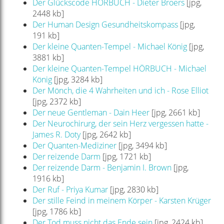
Der Glückscode HÖRBUCH - Dieter Broers
[jpg,
2448 kb]
Der Human Design Gesundheitskompass
[jpg,
191 kb]
Der kleine Quanten-Tempel - Michael König
[jpg,
3881 kb]
Der kleine Quanten-Tempel HÖRBUCH - Michael
König
[jpg, 3284 kb]
Der Mönch, die 4 Wahrheiten und ich - Rose Elliot
[jpg, 2372 kb]
Der neue Gentleman - Dain Heer
[jpg, 2661 kb]
Der Neurochirurg, der sein Herz vergessen hatte -
James R. Doty
[jpg, 2642 kb]
Der Quanten-Mediziner
[jpg, 3494 kb]
Der reizende Darm
[jpg, 1721 kb]
Der reizende Darm - Benjamin I. Brown
[jpg,
1916 kb]
Der Ruf - Priya Kumar
[jpg, 2830 kb]
Der stille Feind in meinem Körper - Karsten Krüger
[jpg, 1786 kb]
Der Tod muss nicht das Ende sein
[jpg, 2424 kb]