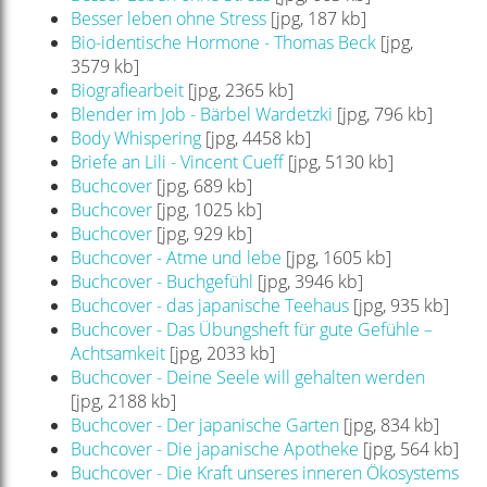
Besser leben ohne Stress
[jpg, 187 kb]
Bio-identische Hormone - Thomas Beck
[jpg,
3579 kb]
Biografiearbeit
[jpg, 2365 kb]
Blender im Job - Bärbel Wardetzki
[jpg, 796 kb]
Body Whispering
[jpg, 4458 kb]
Briefe an Lili - Vincent Cueff
[jpg, 5130 kb]
Buchcover
[jpg, 689 kb]
Buchcover
[jpg, 1025 kb]
Buchcover
[jpg, 929 kb]
Buchcover - Atme und lebe
[jpg, 1605 kb]
Buchcover - Buchgefühl
[jpg, 3946 kb]
Buchcover - das japanische Teehaus
[jpg, 935 kb]
Buchcover - Das Übungsheft für gute Gefühle –
Achtsamkeit
[jpg, 2033 kb]
Buchcover - Deine Seele will gehalten werden
[jpg, 2188 kb]
Buchcover - Der japanische Garten
[jpg, 834 kb]
Buchcover - Die japanische Apotheke
[jpg, 564 kb]
Buchcover - Die Kraft unseres inneren Ökosystems