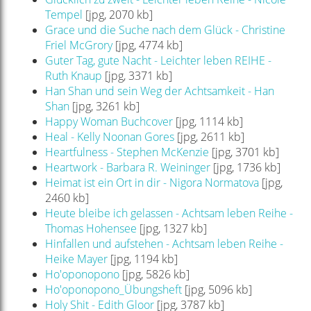
Tempel
[jpg, 2070 kb]
Grace und die Suche nach dem Glück - Christine
Friel McGrory
[jpg, 4774 kb]
Guter Tag, gute Nacht - Leichter leben REIHE -
Ruth Knaup
[jpg, 3371 kb]
Han Shan und sein Weg der Achtsamkeit - Han
Shan
[jpg, 3261 kb]
Happy Woman Buchcover
[jpg, 1114 kb]
Heal - Kelly Noonan Gores
[jpg, 2611 kb]
Heartfulness - Stephen McKenzie
[jpg, 3701 kb]
Heartwork - Barbara R. Weininger
[jpg, 1736 kb]
Heimat ist ein Ort in dir - Nigora Normatova
[jpg,
2460 kb]
Heute bleibe ich gelassen - Achtsam leben Reihe -
Thomas Hohensee
[jpg, 1327 kb]
Hinfallen und aufstehen - Achtsam leben Reihe -
Heike Mayer
[jpg, 1194 kb]
Ho'oponopono
[jpg, 5826 kb]
Ho'oponopono_Übungsheft
[jpg, 5096 kb]
Holy Shit - Edith Gloor
[jpg, 3787 kb]