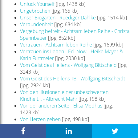
Unfuck Yourself
[jpg, 1438 kb]
Ungebrochen
[jpg, 165 kb]
Unser Biogarten - Ruediger Dahlke
[jpg, 1514 kb]
Verbundenheit
[jpg, 684 kb]
Vergebung befreit - Achtsam leben Reihe - Christa
Spannbauer
[jpg, 852 kb]
Vertrauen - Achtsam leben Reihe
[jpg, 1699 kb]
Vertrauen ins Leben - Ed. Now - Heike Mayer &
Karin Furtmeier
[jpg, 2030 kb]
Vom Geist des Heilens - Wolfgang Bittscheid
[jpg,
3243 kb]
Vom Geist des Heilens TB - Wolfgang Bittscheidt
[jpg, 2924 kb]
Von den Illusionen einer unbeschwerten
Kindheit... - Albrecht Mahr
[jpg, 198 kb]
Von der anderen Seite - Elisa Medhus
[jpg,
1428 kb]
Von Herzen geben
[jpg, 498 kb]
Von hier zur Erleuchtung - Dalai Lama
[jpg, 743 kb]
Vorgeburtliches Bewusstsein - Arthur Janov
[jpg,