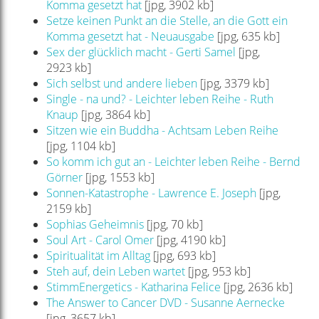
Komma gesetzt hat
[jpg, 3902 kb]
Setze keinen Punkt an die Stelle, an die Gott ein
Komma gesetzt hat - Neuausgabe
[jpg, 635 kb]
Sex der glücklich macht - Gerti Samel
[jpg,
2923 kb]
Sich selbst und andere lieben
[jpg, 3379 kb]
Single - na und? - Leichter leben Reihe - Ruth
Knaup
[jpg, 3864 kb]
Sitzen wie ein Buddha - Achtsam Leben Reihe
[jpg, 1104 kb]
So komm ich gut an - Leichter leben Reihe - Bernd
Görner
[jpg, 1553 kb]
Sonnen-Katastrophe - Lawrence E. Joseph
[jpg,
2159 kb]
Sophias Geheimnis
[jpg, 70 kb]
Soul Art - Carol Omer
[jpg, 4190 kb]
Spiritualität im Alltag
[jpg, 693 kb]
Steh auf, dein Leben wartet
[jpg, 953 kb]
StimmEnergetics - Katharina Felice
[jpg, 2636 kb]
The Answer to Cancer DVD - Susanne Aernecke
[jpg, 3657 kb]