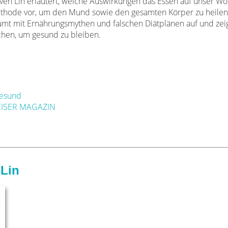
even Lin erläutert, welche Auswirkungen das Essen auf unser W
e Methode vor, um den Mund sowie den gesamten Körper zu heile
umt mit Ernährungsmythen und falschen Diätplänen auf und zeig
hen, um gesund zu bleiben.
gesund
EISER MAGAZIN
 Lin