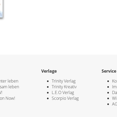
Verlage
Service
hter leben
Trinity Verlag
Ko
sam leben
Trinity Kreativ
Im
!
L.E.O Verlag
Da
ion Now!
Scorpio Verlag
Wi
A