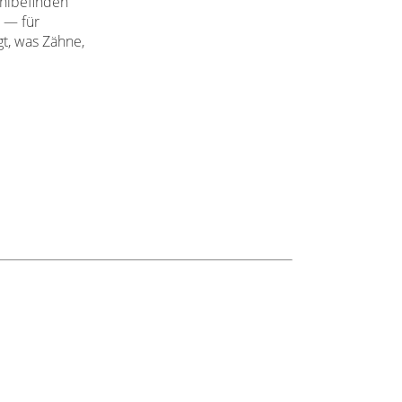
ohlbefinden
n — für
t, was Zähne,