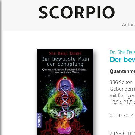
Autor
Dr. Shri Ba
Der be
Quantenmed
336 Seiten
Gebunden m
mit farbige
13,5 x 21,5
01.10.2014
24,99 € (D) 