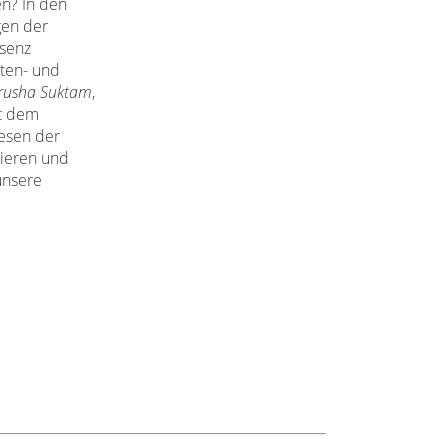
en? In den
gen der
ssenz
nten- und
rusha
Suktam
,
it dem
Wesen der
mieren und
 unsere