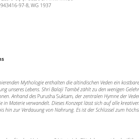
-943416-97-8, WG 1937
ms
inierenden Mythologie enthalten die altindischen Veden ein kostbare
ng unseres Lebens. Shri Balaji També zählt zu den wenigen Gelehr
önnen. Anhand des
Purusha Suktam
, der zentralen Hymne der Veden,
e in Materie verwandelt. Dieses Konzept lässt sich auf alle kreative
s hin zur Verdauung von Nahrung. Es ist der Schlüssel zum höchs