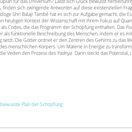
auplan für das Universum? Lässt sich Glück bewusst herbeiführ
, finden sich zwingende Antworten auf diese existenziellen Fra
ologe Shri Balaji També hat es sich zur Aufgabe gemacht, die E
en heutigen Kontext der Wissenschaft mit ihrem Fokus auf Qua
en als Codes, die das Programm der Schöpfung enthalten. Das
Pu
 er als funktionelle Beschreibung des Menschen, indem er es m
 setzt. Die Götter ordnet er den Zentren des Gehirns zu das 
 des menschlichen Körpers. Um Materie in Energie zu transfor
 die Veden den Prozess des
Yadnya
. Darin steckt das Potenzial,
r bewusste Plan der Schöpfung