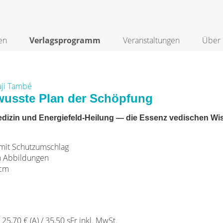
en
Verlagsprogramm
Veranstaltungen
Über 
laji També
wusste Plan der Schöpfung
izin und Energiefeld-Heilung — die Essenz vedischen Wi
it Schutzumschlag
n Abbildungen
 cm
/ 25,70 € (A) / 35,50 sFr inkl. MwSt.