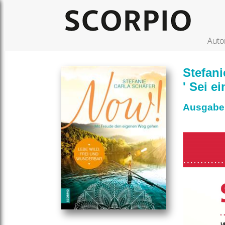
Auto
Stefan
' Sei ei
Ausgabe