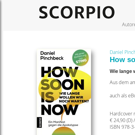
Autor
Daniel Pin
How so
Wie lange 
Aus dem ame
auch als eB
Hardcover m
€ 24,90 (D) 
ISBN 978-3