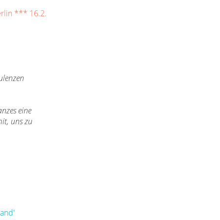
rlin *** 16.2.
ulenzen
anzes eine
it, uns zu
land'