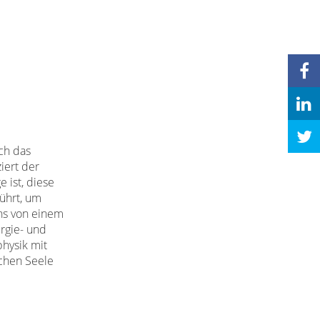
ch das
iert der
 ist, diese
ührt, um
uns von einem
rgie- und
physik mit
chen Seele