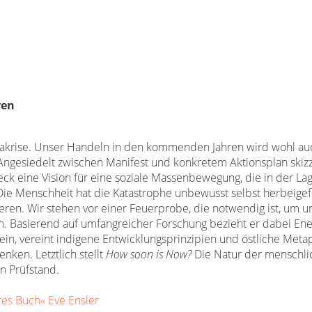
ren
akrise. Unser Handeln in den kommenden Jahren wird wohl au
gesiedelt zwischen Manifest und konkretem Aktionsplan skizz
ck eine Vision für eine soziale Massenbewegung, die in der Lage
Die Menschheit hat die Katastrophe unbewusst selbst herbeigef
ren. Wir stehen vor einer Feuerprobe, die notwendig ist, um 
n. Basierend auf umfangreicher Forschung bezieht er dabei Ene
 ein, vereint indigene Entwicklungsprinzipien und östliche Meta
nken. Letztlich stellt
How soon is Now?
Die Natur der menschli
n Prüfstand.
res Buch« Eve Ensler