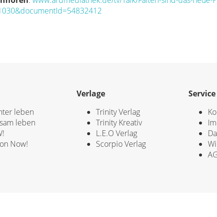
anhören
:
www.ardmediathek.de/tv/Talk/Falten-sind-das-neue-P
31030&documentId=54832412
Verlage
Service
hter leben
Trinity Verlag
Ko
sam leben
Trinity Kreativ
Im
!
L.E.O Verlag
Da
ion Now!
Scorpio Verlag
Wi
A