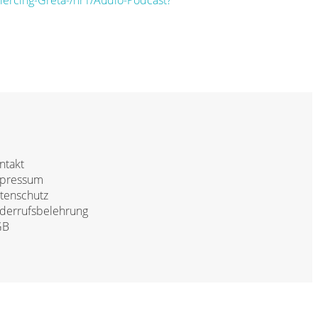
iercing-Greta-/hr1/Audio-Podcast?
ntakt
pressum
tenschutz
derrufsbelehrung
GB