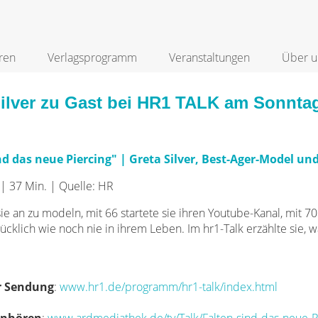
ren
Verlagsprogramm
Veranstaltungen
Über u
Silver zu Gast bei HR1 TALK am Sonntag
nd das neue Piercing" | Greta Silver, Best-Ager-Model un
| 37 Min. | Quelle: HR
sie an zu modeln, mit 66 startete sie ihren Youtube-Kanal, mit 70 
glücklich wie noch nie in ihrem Leben. Im hr1-Talk erzählte sie,
ur Sendung
:
www.hr1.de/programm/hr1-talk/index.html