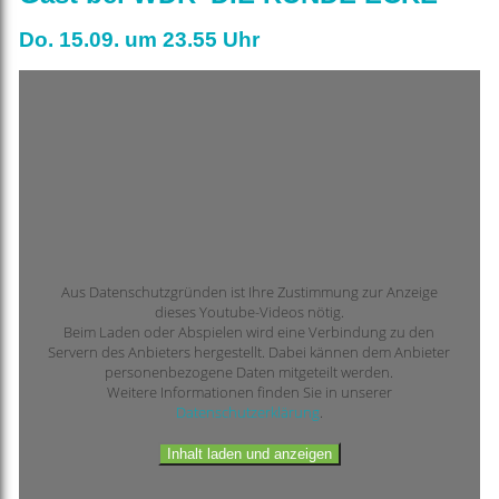
Do. 15.09. um 23.55 Uhr
Aus Datenschutzgründen ist Ihre Zustimmung zur Anzeige
dieses Youtube-Videos nötig.
Beim Laden oder Abspielen wird eine Verbindung zu den
Servern des Anbieters hergestellt. Dabei kännen dem Anbieter
personenbezogene Daten mitgeteilt werden.
Weitere Informationen finden Sie in unserer
Datenschutzerklärung
.
Inhalt laden und anzeigen