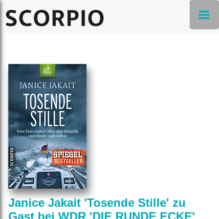
Janice Jakait 'Tosende Stille' zu
Gast bei WDR 'DIE RUNDE ECKE'