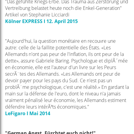
"Das gefühlte Kriegs-Erbe. Das Trauma aus Zerstörung und
Vertreibung belastet heute noch die Enkel-Generation"
Artikel von Stephanie Licciardi
Kölner EXPRESS I 12. April 2015
"Aujourd'hui, la question monétaire en recouvre une
autre: celle de la faillite potentielle des États. «Les
Allemands n'ont pas peur de l'inflation, ils ont peur de la
dette», assure Gabriele Baring. Psychologue et diplÃ´mée
en économie, elle est l'auteur d'un livre sur les Peurs
secrÃ¨tes des Allemands. «Les Allemands ont peur de
devoir payer pour les pays du Sud. Ce n'est pas un
problÃ¨me psychologique, c'est une réalité.» En gardant la
main sur la défense de l'euro, dont le niveau n'a jamais
vraiment pénalisé leur économie, les Allemands estiment
défendre leurs intérÃªts économiques."
LeFigaro I Mai 2014
"German Angst. Fürchtet euch nicht!"