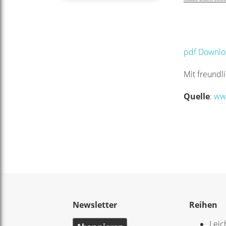
pdf Downl
Mit freundl
Quelle
:
www
Newsletter
Reihen
Leic