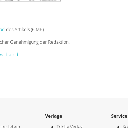
oad
des Artikels (6 MB)
icher Genehmigung der Redaktion.
.d-a-r.d
Verlage
Service
hter leben
Trinity Verlag
Ko