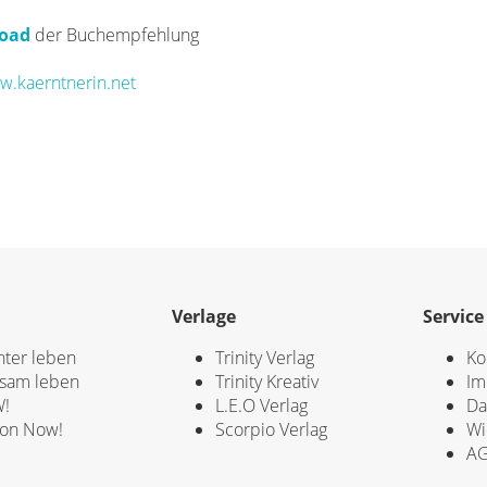
oad
der Buchempfehlung
.kaerntnerin.net
Verlage
Service
hter leben
Trinity Verlag
Ko
sam leben
Trinity Kreativ
Im
!
L.E.O Verlag
Da
ion Now!
Scorpio Verlag
Wi
A