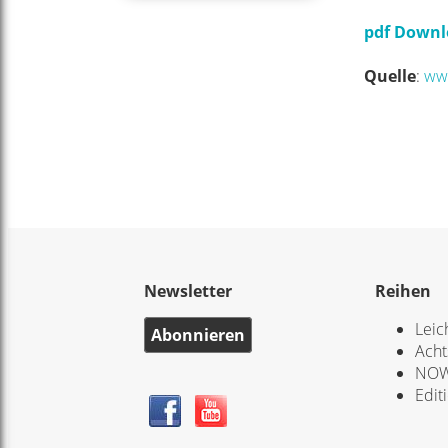
pdf Downl
Quelle
:
www
Newsletter
Reihen
Leic
Abonnieren
Acht
NOW
Edit