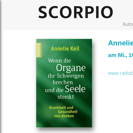
Auto
Annelie
am Mi., 
www.radiob