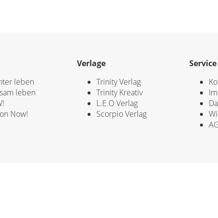
Verlage
Service
hter leben
Trinity Verlag
Ko
sam leben
Trinity Kreativ
Im
!
L.E.O Verlag
Da
ion Now!
Scorpio Verlag
Wi
A