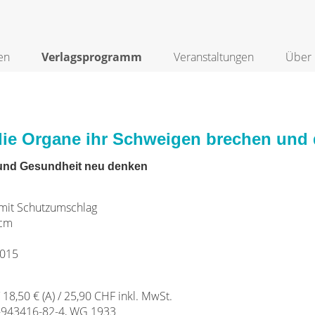
en
Verlagsprogramm
Veranstaltungen
Über 
ie Organe ihr Schweigen brechen und di
und Gesundheit neu denken
it Schutzumschlag
 cm
2015
/ 18,50 € (A) / 25,90 CHF inkl. MwSt.
-943416-82-4, WG 1933