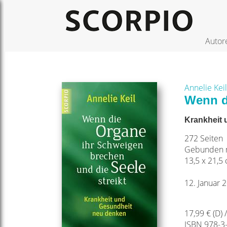
Autor
Annelie Keil
Wenn d
Krankheit 
272 Seiten
Gebunden m
13,5 x 21,5
12. Januar 
17,99 € (D) 
ISBN 978-3