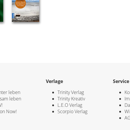
Verlage
Service
hter leben
Trinity Verlag
Ko
sam leben
Trinity Kreativ
Im
!
L.E.O Verlag
Da
ion Now!
Scorpio Verlag
Wi
A