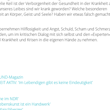
lie Keil ist der Verborgenheit der Gesundheit in der Krankheit 
e unseres Leibes sind wir krank geworden? Welche besonderen
heit an Körper, Geist und Seele? Haben wir etwas falsch gemach
ernehmen Hilflosigkeit und Angst, Schuld, Scham und Schmerz
en, um im kritischen Dialog mit sich selbst und den »Experten«
d Krankheit und Krisen in die eigenen Hände zu nehmen.
ESUND-Magazin
T AKTIV: 'Im Lebendigen gibt es keine Eindeutigkeit'
che im NDR'
'Lebenskunst ist ein Handwerk'
Maischberger'