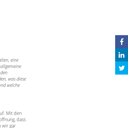
lten, eine
»allgemeine
 den
den, was diese
und welche
uf. Mit den
offnung, dass
 wir gar