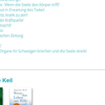
w: 'Wenn die Seele den Körper trifft'
mut in Erwartung des Todes'
st, krank zu sein'
ls Kraftquelle'
3nach9'
io
ischen Zeitung
'
 Organe ihr Schweigen brechen und die Seele streikt
 Keil