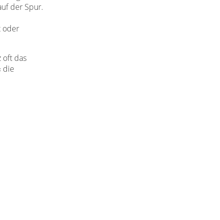
auf der Spur.
t oder
 oft das
 die