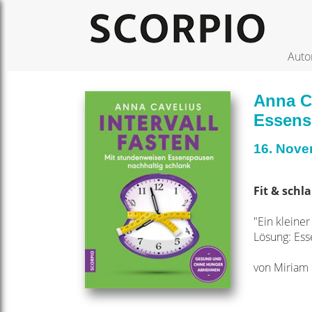
Auto
Anna Ca
Essens
16. Nove
Fit & sch
"Ein kleine
Lösung: Ess
von Miriam 