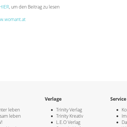
HIER
, um den Beitrag zu lesen
w.womant.at
Verlage
Service
hter leben
Trinity Verlag
Ko
sam leben
Trinity Kreativ
Im
!
L.E.O Verlag
Da