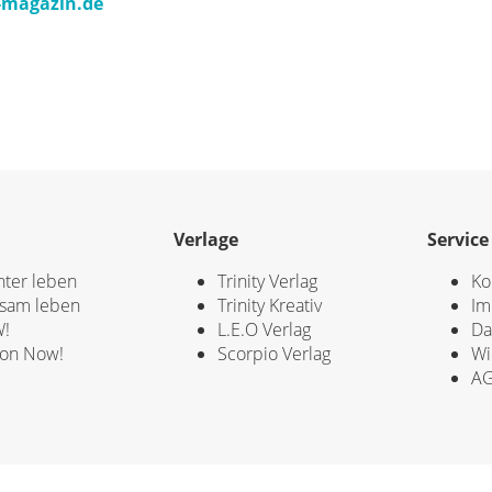
-magazin.de
Verlage
Service
hter leben
Trinity Verlag
Ko
sam leben
Trinity Kreativ
Im
!
L.E.O Verlag
Da
ion Now!
Scorpio Verlag
Wi
A