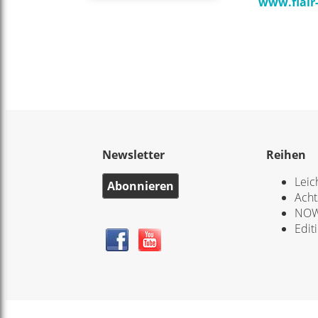
www.flair
Newsletter
Reihen
Leic
Abonnieren
Acht
NOW
Edit