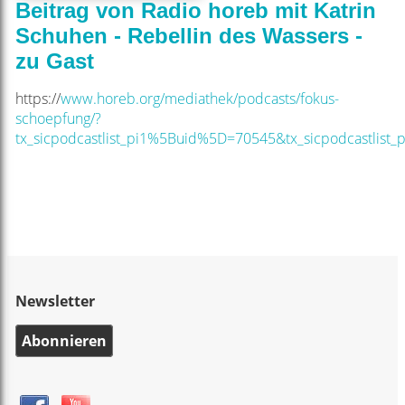
Beitrag von Radio horeb mit Katrin
Schuhen - Rebellin des Wassers -
zu Gast
https://
www.horeb.org/mediathek/podcasts/fokus-
schoepfung/?
tx_sicpodcastlist_pi1%5Buid%5D=70545&tx_sicpodcastli
Newsletter
Abonnieren