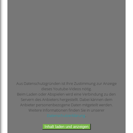
Aus Datenschutzgründen ist Ihre Zustimmung zur Anzeige
dieses Youtube-Videos nötig.
Beim Laden oder Abspielen wird eine Verbindung zu den
Servern des Anbieters hergestellt. Dabei kännen dem
Anbieter personenbezogene Daten mitgeteilt werden.
Weitere Informationen finden Sie in unserer
Datenschutzerklärung
.
Inhalt laden und anzeigen