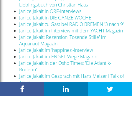
Lieblingsbuch von Christian Haas
Janice Jakait in ORF-Interviews
Janice Jakait in DIE GANZE WOCHE
Janice Jakait zu Gast bei RADIO BREMEN '3 nach 9'
Janice Jakait im Interview mit dem YACHT Magazin
Janice Jakait: Rezension 'Tosende Stille' im
Aquanaut Magazin
Janice Jakait im 'happinez'-Interview
Janice Jakait im ENGEL Wege Magazin
Janice Jakait in der Osho Times: 'Die Atlantik-
Ruderin'
Janice Jakait im Gespräch mit Hans Meiser I Talk of
Town
Janice Jakait zu Gast auf 'Müllers Sofa', Radio
Tonkuhle Hildesheim
Janice Jakait auf 'all about yachting': '3 Monate lang
tosende Stille'
Janice Jakait im 6-Fragen-Interview von 'Ich mach
was mit Büchern'
Janice Jakait zu Gast bei HR2 Doppelkopf