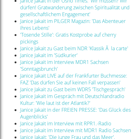
Janice Jakait in der Osho Times: 'Wir müssen? Wir
dürfen! Gratwanderung zwischen Spiritualität und
gesellschaftlichem Engagement'
Janice Jakait im PILGER Magazin: 'Das Abenteuer
ihres Lebens'
'Tosende Stille': Gratis Kostprobe auf cherry
pickings
Janice Jakait zu Gast beim NDR 'Klassik Ã la carte'
Janice Jakait im 'Südkurier'
Janice Jakait im Interview MDR1 Sachsen
'Sonntagsbrunch'
Janice Jakait LIVE auf der Frankfurter Buchmesse:
FAZ 'Das dürfen Sie auf keinen Fall verpassen'
Janice Jakait zu Gast beim WDR5 'Tischgespräch'
Janice Jakait im Gespräch mit Deutschlandradio
Kultur: 'Wie laut ist der Atlantik?'
Janice Jakait in der FREIEN PRESSE: 'Das Glück des
Augenblicks'
Janice Jakait im Interview mit RPR1.-Radio
Janice Jakait im Interview mit MDR1 Radio Sachsen
Janice Jakait: 'Die junge Frau und das Meer'.