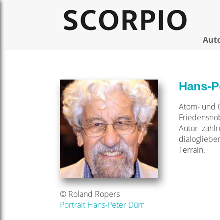
Aut
Hans-P
Atom- und Q
Friedensnob
Autor zahlr
dialogliebe
Terrain.
© Roland Ropers
Portrait Hans-Peter Dürr