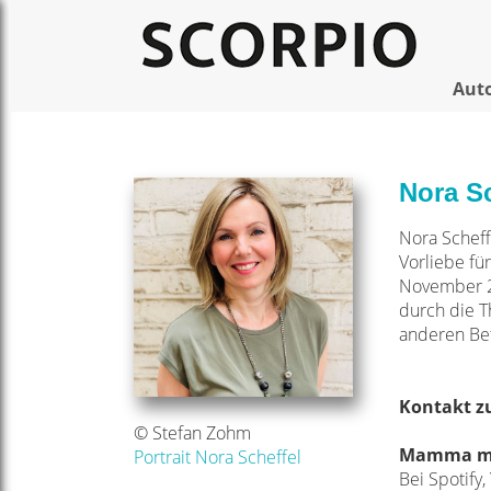
Aut
Nora Sc
Nora Scheff
Vorliebe fü
November 20
durch die T
anderen Bet
Kontakt zu
© Stefan Zohm
Mamma ma
Portrait Nora Scheffel
Bei Spotify