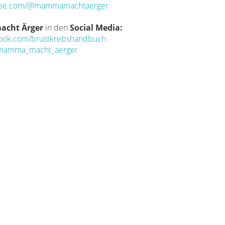
be.com/@mammamachtaerger
cht Ärger
in den
Social Media:
ook.com/brustkrebshandbuch
mamma_macht_aerger