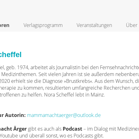
oren
Verlagsprogramm
Veranstaltungen
Über 
heffel
el, geb. 1974, arbeitet als Journalistin bei den Fernsehnachric
r Medizinthemen. Seit vielen Jahren ist sie außerdem nebenberuf
20 erhielt sie die Diagnose »Brustkrebs«. Aus dem Wunsch, di
herapie zu kommen, resultierten umfangreiche Recherchen und 
roffenen zu helfen. Nora Scheffel lebt in Mainz.
r Autorin:
mammamachtaerger@outlook.de
cht Ärger
gibt es auch als
Podcast
– im Dialog mit Medizin
, Youtube und überall sonst, wo es Podcasts gibt.