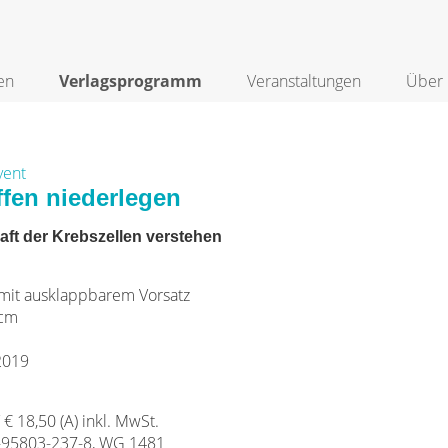
en
Verlagsprogramm
Veranstaltungen
Über 
vent
ffen niederlegen
aft der Krebszellen verstehen
it ausklappbarem Vorsatz
 cm
2019
/ € 18,50 (A) inkl. MwSt.
-95803-237-8, WG 1481