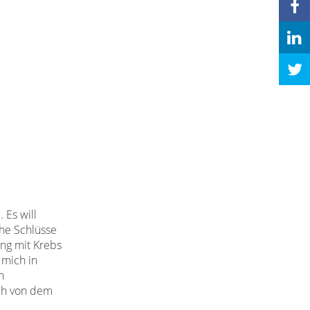
 Es will
che
Schlüsse
ung mit Krebs
 mich in
n
ch
von dem